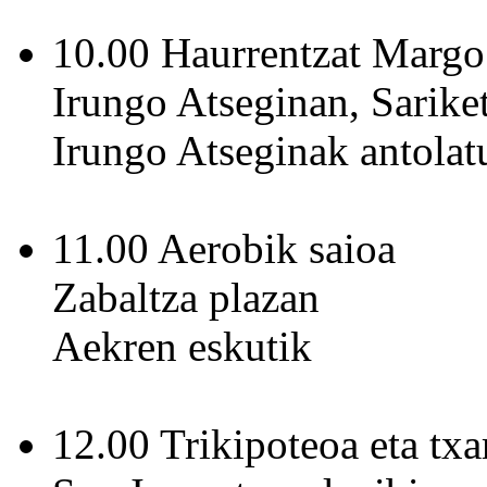
10.00 Haurrentzat Margo
Irungo Atseginan, Sarike
Irungo Atseginak antolat
11.00 Aerobik saioa
Zabaltza plazan
Aekren eskutik
12.00 Trikipoteoa eta tx