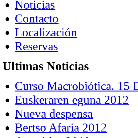
Noticias
Contacto
Localización
Reservas
Ultimas Noticias
Curso Macrobiótica. 15 
Euskeraren eguna 2012
Nueva despensa
Bertso Afaria 2012