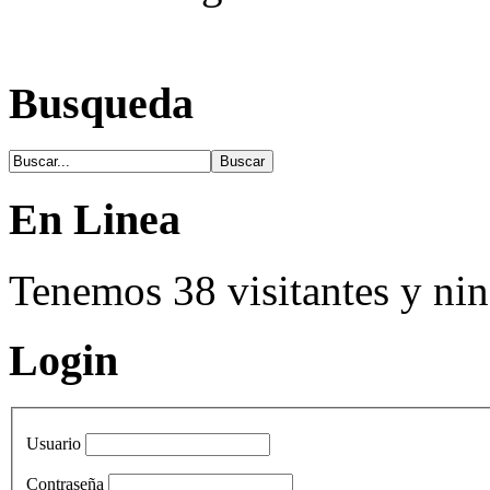
Busqueda
En Linea
Tenemos 38 visitantes y n
Login
Usuario
Contraseña