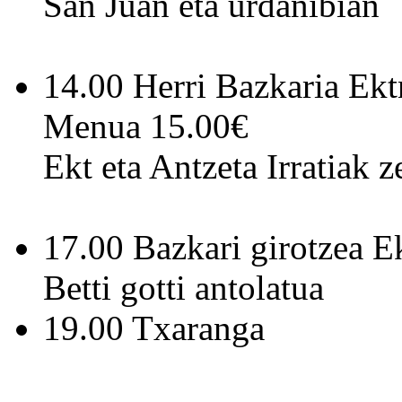
San Juan eta urdanibian
14.00 Herri Bazkaria Ek
Menua 15.00€
Ekt eta Antzeta Irratiak z
17.00 Bazkari girotzea E
Betti gotti antolatua
19.00 Txaranga