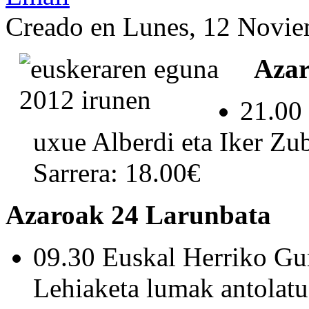
Creado en Lunes, 12 Novi
Azar
21.00 
uxue Alberdi eta Iker Zu
Sarrera: 18.00€
Azaroak 24 Larunbata
09.30 Euskal Herriko Gu
Lehiaketa lumak antolatu