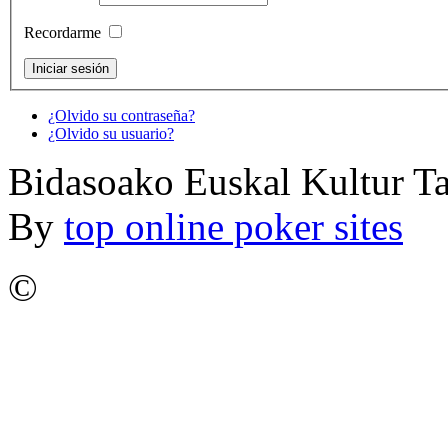
Recordarme
¿Olvido su contraseña?
¿Olvido su usuario?
Bidasoako Euskal Kultur T
By
top online poker sites
©