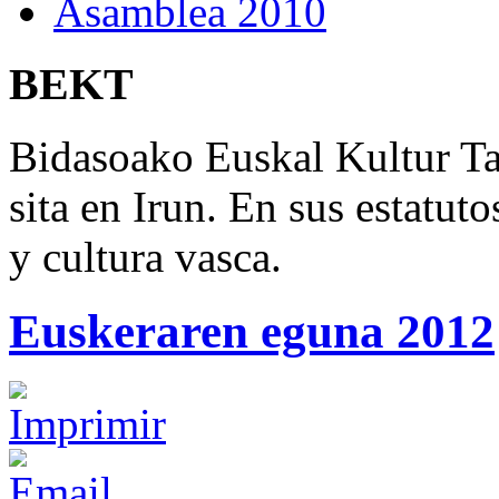
Asamblea 2010
BEKT
Bidasoako Euskal Kultur T
sita en Irun. En sus estatut
y cultura vasca.
Euskeraren eguna 2012