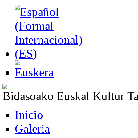
Bidasoako Euskal Kultur T
Inicio
Galeria